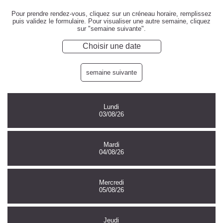
Pour prendre rendez-vous, cliquez sur un créneau horaire, remplissez
puis validez le formulaire. Pour visualiser une autre semaine, cliquez
sur "semaine suivante".
semaine suivante
Lundi
03/08/26
Mardi
04/08/26
Mercredi
05/08/26
Jeudi