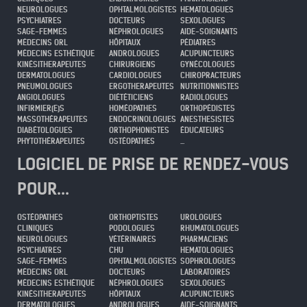
NEUROLOGUES
OPHTALMOLOGISTES
HEMATOLOGUES
PSYCHIATRES
DOCTEURS
SEXOLOGUES
SAGE-FEMMES
NÉPHROLOGUES
AIDE-SOIGNANTS
MÉDECINS ORL
HÔPITAUX
PÉDIATRES
MÉDECINS ESTHÉTIQUE
ANDROLOGUES
ACUPUNCTEURS
KINÉSITHERAPEUTES
CHIRURGIENS
GYNÉCOLOGUES
DERMATOLOGUES
CARDIOLOGUES
CHIROPRACTEURS
PNEUMOLOGUES
ERGOTHERAPEUTES
NUTRITIONNISTES
ANGIOLOGUES
DIÉTÉTICIENS
RADIOLOGUES
INFIRMIER(E)S
HOMÉOPATHES
ORTHOPÉDISTES
MASSOTHÉRAPEUTES
ENDOCRINOLOGUES
ANESTHESISTES
DIABÉTOLOGUES
ORTHOPHONISTES
ÉDUCATEURS
PHYTOTHÉRAPEUTES
OSTÉOPATHES
...
LOGICIEL DE PRISE DE RENDEZ-VOUS
POUR...
OSTÉOPATHES
ORTHOPTISTES
UROLOGUES
CLINIQUES
PODOLOGUES
RHUMATOLOGUES
NEUROLOGUES
VÉTÉRINAIRES
PHARMACIENS
PSYCHIATRES
CHU
HEMATOLOGUES
SAGE-FEMMES
OPHTALMOLOGISTES
SOPHROLOGUES
MÉDECINS ORL
DOCTEURS
LABORATOIRES
MÉDECINS ESTHÉTIQUE
NÉPHROLOGUES
SEXOLOGUES
KINÉSITHERAPEUTES
HÔPITAUX
ACUPUNCTEURS
DERMATOLOGUES
ANDROLOGUES
AIDE-SOIGNANTS