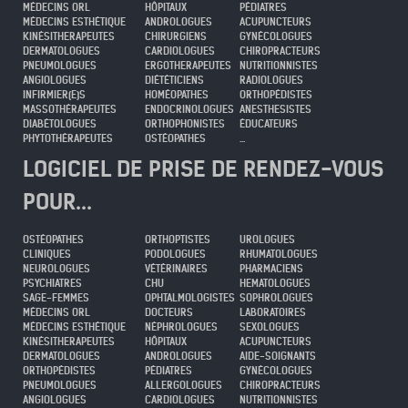
MÉDECINS ORL
HÔPITAUX
PÉDIATRES
MÉDECINS ESTHÉTIQUE
ANDROLOGUES
ACUPUNCTEURS
KINÉSITHERAPEUTES
CHIRURGIENS
GYNÉCOLOGUES
DERMATOLOGUES
CARDIOLOGUES
CHIROPRACTEURS
PNEUMOLOGUES
ERGOTHERAPEUTES
NUTRITIONNISTES
ANGIOLOGUES
DIÉTÉTICIENS
RADIOLOGUES
INFIRMIER(E)S
HOMÉOPATHES
ORTHOPÉDISTES
MASSOTHÉRAPEUTES
ENDOCRINOLOGUES
ANESTHESISTES
DIABÉTOLOGUES
ORTHOPHONISTES
ÉDUCATEURS
PHYTOTHÉRAPEUTES
OSTÉOPATHES
...
LOGICIEL DE PRISE DE RENDEZ-VOUS
POUR...
OSTÉOPATHES
ORTHOPTISTES
UROLOGUES
CLINIQUES
PODOLOGUES
RHUMATOLOGUES
NEUROLOGUES
VÉTÉRINAIRES
PHARMACIENS
PSYCHIATRES
CHU
HEMATOLOGUES
SAGE-FEMMES
OPHTALMOLOGISTES
SOPHROLOGUES
MÉDECINS ORL
DOCTEURS
LABORATOIRES
MÉDECINS ESTHÉTIQUE
NÉPHROLOGUES
SEXOLOGUES
KINÉSITHERAPEUTES
HÔPITAUX
ACUPUNCTEURS
DERMATOLOGUES
ANDROLOGUES
AIDE-SOIGNANTS
ORTHOPÉDISTES
PÉDIATRES
GYNÉCOLOGUES
PNEUMOLOGUES
ALLERGOLOGUES
CHIROPRACTEURS
ANGIOLOGUES
CARDIOLOGUES
NUTRITIONNISTES