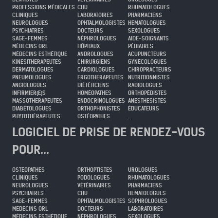
PROFESSIONS MÉDICALES
CHU
RHUMATOLOGUES
CLINIQUES
LABORATOIRES
PHARMACIENS
NEUROLOGUES
OPHTALMOLOGISTES
HEMATOLOGUES
PSYCHIATRES
DOCTEURS
SEXOLOGUES
SAGE-FEMMES
NÉPHROLOGUES
AIDE-SOIGNANTS
MÉDECINS ORL
HÔPITAUX
PÉDIATRES
MÉDECINS ESTHÉTIQUE
ANDROLOGUES
ACUPUNCTEURS
KINÉSITHERAPEUTES
CHIRURGIENS
GYNÉCOLOGUES
DERMATOLOGUES
CARDIOLOGUES
CHIROPRACTEURS
PNEUMOLOGUES
ERGOTHERAPEUTES
NUTRITIONNISTES
ANGIOLOGUES
DIÉTÉTICIENS
RADIOLOGUES
INFIRMIER(E)S
HOMÉOPATHES
ORTHOPÉDISTES
MASSOTHÉRAPEUTES
ENDOCRINOLOGUES
ANESTHESISTES
DIABÉTOLOGUES
ORTHOPHONISTES
ÉDUCATEURS
PHYTOTHÉRAPEUTES
OSTÉOPATHES
...
LOGICIEL DE PRISE DE RENDEZ-VOUS
POUR...
OSTÉOPATHES
ORTHOPTISTES
UROLOGUES
CLINIQUES
PODOLOGUES
RHUMATOLOGUES
NEUROLOGUES
VÉTÉRINAIRES
PHARMACIENS
PSYCHIATRES
CHU
HEMATOLOGUES
SAGE-FEMMES
OPHTALMOLOGISTES
SOPHROLOGUES
MÉDECINS ORL
DOCTEURS
LABORATOIRES
MÉDECINS ESTHÉTIQUE
NÉPHROLOGUES
SEXOLOGUES