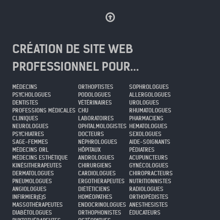
CRÉATION DE SITE WEB
PROFESSIONNEL POUR...
MÉDECINS
ORTHOPTISTES
SOPHROLOGUES
PSYCHOLOGUES
PODOLOGUES
ALLERGOLOGUES
DENTISTES
VÉTÉRINAIRES
UROLOGUES
PROFESSIONS MÉDICALES
CHU
RHUMATOLOGUES
CLINIQUES
LABORATOIRES
PHARMACIENS
NEUROLOGUES
OPHTALMOLOGISTES
HEMATOLOGUES
PSYCHIATRES
DOCTEURS
SEXOLOGUES
SAGE-FEMMES
NÉPHROLOGUES
AIDE-SOIGNANTS
MÉDECINS ORL
HÔPITAUX
PÉDIATRES
MÉDECINS ESTHÉTIQUE
ANDROLOGUES
ACUPUNCTEURS
KINÉSITHERAPEUTES
CHIRURGIENS
GYNÉCOLOGUES
DERMATOLOGUES
CARDIOLOGUES
CHIROPRACTEURS
PNEUMOLOGUES
ERGOTHERAPEUTES
NUTRITIONNISTES
ANGIOLOGUES
DIÉTÉTICIENS
RADIOLOGUES
INFIRMIER(E)S
HOMÉOPATHES
ORTHOPÉDISTES
MASSOTHÉRAPEUTES
ENDOCRINOLOGUES
ANESTHESISTES
DIABÉTOLOGUES
ORTHOPHONISTES
ÉDUCATEURS