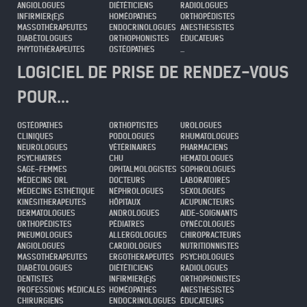
ANGIOLOGUES
DIÉTÉTICIENS
RADIOLOGUES
INFIRMIER(E)S
HOMÉOPATHES
ORTHOPÉDISTES
MASSOTHÉRAPEUTES
ENDOCRINOLOGUES
ANESTHESISTES
DIABÉTOLOGUES
ORTHOPHONISTES
ÉDUCATEURS
PHYTOTHÉRAPEUTES
OSTÉOPATHES
...
LOGICIEL DE PRISE DE RENDEZ-VOUS
POUR...
OSTÉOPATHES
ORTHOPTISTES
UROLOGUES
CLINIQUES
PODOLOGUES
RHUMATOLOGUES
NEUROLOGUES
VÉTÉRINAIRES
PHARMACIENS
PSYCHIATRES
CHU
HEMATOLOGUES
SAGE-FEMMES
OPHTALMOLOGISTES
SOPHROLOGUES
MÉDECINS ORL
DOCTEURS
LABORATOIRES
MÉDECINS ESTHÉTIQUE
NÉPHROLOGUES
SEXOLOGUES
KINÉSITHERAPEUTES
HÔPITAUX
ACUPUNCTEURS
DERMATOLOGUES
ANDROLOGUES
AIDE-SOIGNANTS
ORTHOPÉDISTES
PÉDIATRES
GYNÉCOLOGUES
PNEUMOLOGUES
ALLERGOLOGUES
CHIROPRACTEURS
ANGIOLOGUES
CARDIOLOGUES
NUTRITIONNISTES
MASSOTHÉRAPEUTES
ERGOTHERAPEUTES
PSYCHOLOGUES
DIABÉTOLOGUES
DIÉTÉTICIENS
RADIOLOGUES
DENTISTES
INFIRMIER(E)S
ORTHOPHONISTES
PROFESSIONS MÉDICALES
HOMÉOPATHES
ANESTHESISTES
CHIRURGIENS
ENDOCRINOLOGUES
ÉDUCATEURS