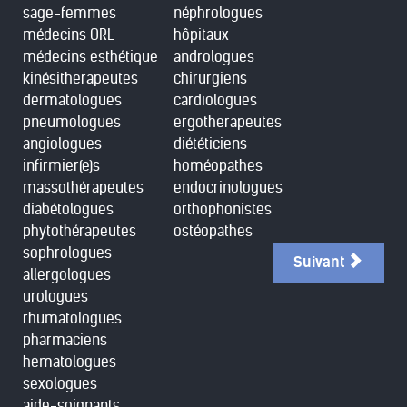
sage-femmes
néphrologues
médecins ORL
hôpitaux
médecins esthétique
andrologues
kinésitherapeutes
chirurgiens
dermatologues
cardiologues
pneumologues
ergotherapeutes
angiologues
diététiciens
infirmier(e)s
homéopathes
massothérapeutes
endocrinologues
diabétologues
orthophonistes
phytothérapeutes
ostéopathes
sophrologues
Suivant
allergologues
urologues
rhumatologues
pharmaciens
hematologues
sexologues
aide-soignants