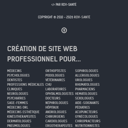
PAR RDV-SANTÉ
COPYRIGHT © 2010 - 2026
RDV-SANTÉ
CRÉATION DE SITE WEB
PROFESSIONNEL POUR...
MÉDECINS
ORTHOPTISTES
SOPHROLOGUES
PSYCHOLOGUES
PODOLOGUES
ALLERGOLOGUES
DENTISTES
VÉTÉRINAIRES
UROLOGUES
PROFESSIONS MÉDICALES
CHU
RHUMATOLOGUES
CLINIQUES
LABORATOIRES
PHARMACIENS
NEUROLOGUES
OPHTALMOLOGISTES
HEMATOLOGUES
PSYCHIATRES
DOCTEURS
SEXOLOGUES
SAGE-FEMMES
NÉPHROLOGUES
AIDE-SOIGNANTS
MÉDECINS ORL
HÔPITAUX
PÉDIATRES
MÉDECINS ESTHÉTIQUE
ANDROLOGUES
ACUPUNCTEURS
KINÉSITHERAPEUTES
CHIRURGIENS
GYNÉCOLOGUES
DERMATOLOGUES
CARDIOLOGUES
CHIROPRACTEURS
PNEUMOLOGUES
ERGOTHERAPEUTES
NUTRITIONNISTES