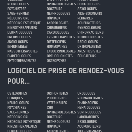
NEUROLOGUES
OPHTALMOLOGISTES
HEMATOLOGUES
PSYCHIATRES
DOCTEURS
SEXOLOGUES
SAGE-FEMMES
NÉPHROLOGUES
AIDE-SOIGNANTS
MÉDECINS ORL
HÔPITAUX
PÉDIATRES
MÉDECINS ESTHÉTIQUE
ANDROLOGUES
ACUPUNCTEURS
KINÉSITHERAPEUTES
CHIRURGIENS
GYNÉCOLOGUES
DERMATOLOGUES
CARDIOLOGUES
CHIROPRACTEURS
PNEUMOLOGUES
ERGOTHERAPEUTES
NUTRITIONNISTES
ANGIOLOGUES
DIÉTÉTICIENS
RADIOLOGUES
INFIRMIER(E)S
HOMÉOPATHES
ORTHOPÉDISTES
MASSOTHÉRAPEUTES
ENDOCRINOLOGUES
ANESTHESISTES
DIABÉTOLOGUES
ORTHOPHONISTES
ÉDUCATEURS
PHYTOTHÉRAPEUTES
OSTÉOPATHES
...
LOGICIEL DE PRISE DE RENDEZ-VOUS
POUR...
OSTÉOPATHES
ORTHOPTISTES
UROLOGUES
CLINIQUES
PODOLOGUES
RHUMATOLOGUES
NEUROLOGUES
VÉTÉRINAIRES
PHARMACIENS
PSYCHIATRES
CHU
HEMATOLOGUES
SAGE-FEMMES
OPHTALMOLOGISTES
SOPHROLOGUES
MÉDECINS ORL
DOCTEURS
LABORATOIRES
MÉDECINS ESTHÉTIQUE
NÉPHROLOGUES
SEXOLOGUES
KINÉSITHERAPEUTES
HÔPITAUX
ACUPUNCTEURS
DERMATOLOGUES
ANDROLOGUES
AIDE-SOIGNANTS