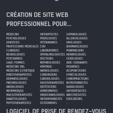
CRÉATION DE SITE WEB
PROFESSIONNEL POUR...
MÉDECINS
ORTHOPTISTES
SOPHROLOGUES
PSYCHOLOGUES
PODOLOGUES
ALLERGOLOGUES
DENTISTES
VÉTÉRINAIRES
UROLOGUES
PROFESSIONS MÉDICALES
CHU
RHUMATOLOGUES
CLINIQUES
LABORATOIRES
PHARMACIENS
NEUROLOGUES
OPHTALMOLOGISTES
HEMATOLOGUES
PSYCHIATRES
DOCTEURS
SEXOLOGUES
SAGE-FEMMES
NÉPHROLOGUES
AIDE-SOIGNANTS
MÉDECINS ORL
HÔPITAUX
PÉDIATRES
MÉDECINS ESTHÉTIQUE
ANDROLOGUES
ACUPUNCTEURS
KINÉSITHERAPEUTES
CHIRURGIENS
GYNÉCOLOGUES
DERMATOLOGUES
CARDIOLOGUES
CHIROPRACTEURS
PNEUMOLOGUES
ERGOTHERAPEUTES
NUTRITIONNISTES
ANGIOLOGUES
DIÉTÉTICIENS
RADIOLOGUES
INFIRMIER(E)S
HOMÉOPATHES
ORTHOPÉDISTES
MASSOTHÉRAPEUTES
ENDOCRINOLOGUES
ANESTHESISTES
DIABÉTOLOGUES
ORTHOPHONISTES
ÉDUCATEURS
PHYTOTHÉRAPEUTES
OSTÉOPATHES
...
LOGICIEL DE PRISE DE RENDEZ-VOUS