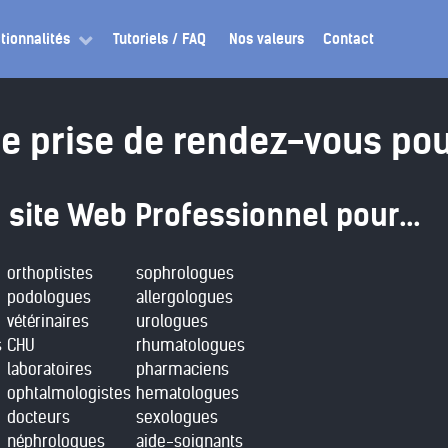
tionnalités
Tutoriels / FAQ
Nos valeurs
Contact
de prise de rendez-vous po
 site Web Professionnel pour...
orthoptistes
sophrologues
podologues
allergologues
vétérinaires
urologues
s
CHU
rhumatologues
laboratoires
pharmaciens
ophtalmologistes
hematologues
docteurs
sexologues
néphrologues
aide-soignants