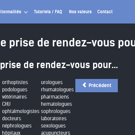
tionnalités
Tutoriels / FAQ
Nos valeurs
Contact
de prise de rendez-vous po
 prise de rendez-vous pour...
orthoptistes
urologues
Précédent
podologues
rhumatologues
vétérinaires
pharmaciens
CHU
hematologues
ophtalmologistes
sophrologues
docteurs
laboratoires
néphrologues
sexologues
hôpitaux
acupuncteurs