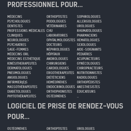
PROFESSIONNEL POUR...
MÉDECINS
ORTHOPTISTES
SOPHROLOGUES
PSYCHOLOGUES
PODOLOGUES
ALLERGOLOGUES
DENTISTES
VÉTÉRINAIRES
UROLOGUES
PROFESSIONS MÉDICALES
CHU
RHUMATOLOGUES
CLINIQUES
LABORATOIRES
PHARMACIENS
NEUROLOGUES
OPHTALMOLOGISTES
HEMATOLOGUES
PSYCHIATRES
DOCTEURS
SEXOLOGUES
SAGE-FEMMES
NÉPHROLOGUES
AIDE-SOIGNANTS
MÉDECINS ORL
HÔPITAUX
PÉDIATRES
MÉDECINS ESTHÉTIQUE
ANDROLOGUES
ACUPUNCTEURS
KINÉSITHERAPEUTES
CHIRURGIENS
GYNÉCOLOGUES
DERMATOLOGUES
CARDIOLOGUES
CHIROPRACTEURS
PNEUMOLOGUES
ERGOTHERAPEUTES
NUTRITIONNISTES
ANGIOLOGUES
DIÉTÉTICIENS
RADIOLOGUES
INFIRMIER(E)S
HOMÉOPATHES
ORTHOPÉDISTES
MASSOTHÉRAPEUTES
ENDOCRINOLOGUES
ANESTHESISTES
DIABÉTOLOGUES
ORTHOPHONISTES
ÉDUCATEURS
PHYTOTHÉRAPEUTES
OSTÉOPATHES
...
LOGICIEL DE PRISE DE RENDEZ-VOUS
POUR...
OSTÉOPATHES
ORTHOPTISTES
UROLOGUES