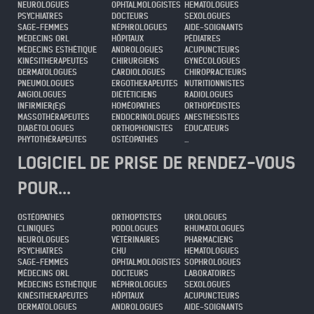
NEUROLOGUES
OPHTALMOLOGISTES
HEMATOLOGUES
PSYCHIATRES
DOCTEURS
SEXOLOGUES
SAGE-FEMMES
NÉPHROLOGUES
AIDE-SOIGNANTS
MÉDECINS ORL
HÔPITAUX
PÉDIATRES
MÉDECINS ESTHÉTIQUE
ANDROLOGUES
ACUPUNCTEURS
KINÉSITHERAPEUTES
CHIRURGIENS
GYNÉCOLOGUES
DERMATOLOGUES
CARDIOLOGUES
CHIROPRACTEURS
PNEUMOLOGUES
ERGOTHERAPEUTES
NUTRITIONNISTES
ANGIOLOGUES
DIÉTÉTICIENS
RADIOLOGUES
INFIRMIER(E)S
HOMÉOPATHES
ORTHOPÉDISTES
MASSOTHÉRAPEUTES
ENDOCRINOLOGUES
ANESTHESISTES
DIABÉTOLOGUES
ORTHOPHONISTES
ÉDUCATEURS
PHYTOTHÉRAPEUTES
OSTÉOPATHES
...
LOGICIEL DE PRISE DE RENDEZ-VOUS
POUR...
OSTÉOPATHES
ORTHOPTISTES
UROLOGUES
CLINIQUES
PODOLOGUES
RHUMATOLOGUES
NEUROLOGUES
VÉTÉRINAIRES
PHARMACIENS
PSYCHIATRES
CHU
HEMATOLOGUES
SAGE-FEMMES
OPHTALMOLOGISTES
SOPHROLOGUES
MÉDECINS ORL
DOCTEURS
LABORATOIRES
MÉDECINS ESTHÉTIQUE
NÉPHROLOGUES
SEXOLOGUES
KINÉSITHERAPEUTES
HÔPITAUX
ACUPUNCTEURS
DERMATOLOGUES
ANDROLOGUES
AIDE-SOIGNANTS