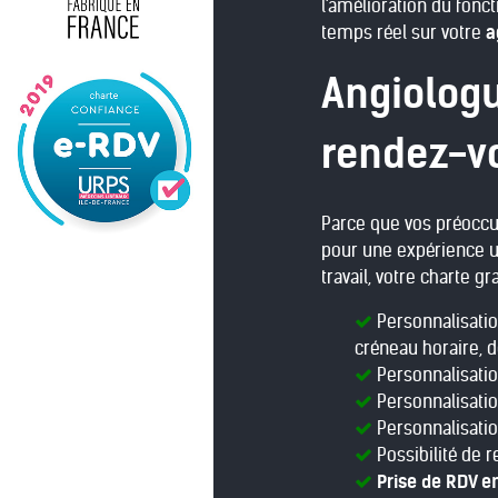
l'amélioration du fon
temps réel sur votre
a
Angiologu
rendez-vo
Parce que vos préoccup
pour une expérience ut
travail, votre charte g
Personnalisatio
créneau horaire, d
Personnalisatio
Personnalisatio
Personnalisatio
Possibilité de r
Prise de RDV e