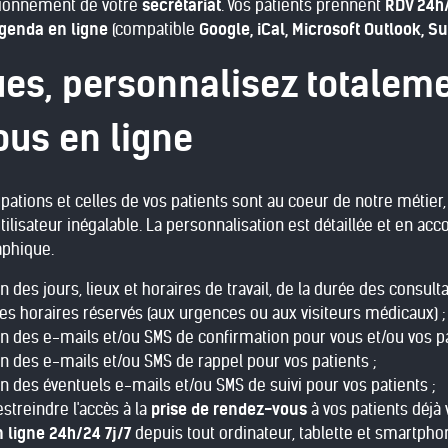
ctionnement de votre
secrétariat
. Vos patients prennent
RDV 24h/
genda en ligne
(compatible
Google, iCal, Microsoft Outlook, Su
es, personnalisez totaleme
us en ligne
ations et celles de vos patients sont au coeur de notre métier
ilisateur inégalable. La personnalisation est détaillée et en ac
raphique.
n des jours, lieux et horaires de travail, de la durée des cons
es horaires réservés (aux urgences ou aux visiteurs médicaux) ;
n des e-mails et/ou SMS de confirmation pour vous et/ou vos pa
n des e-mails et/ou SMS de rappel pour vos patients ;
n des éventuels e-mails et/ou SMS de suivi pour vos patients ;
estreindre l'accès à la
prise de rendez-vous
à vos patients déjà 
n ligne 24h/24 7j/7
depuis tout ordinateur, tablette et smartph