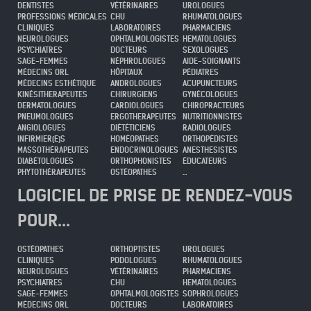
DENTISTES
VÉTÉRINAIRES
UROLOGUES
PROFESSIONS MÉDICALES
CHU
RHUMATOLOGUES
CLINIQUES
LABORATOIRES
PHARMACIENS
NEUROLOGUES
OPHTALMOLOGISTES
HEMATOLOGUES
PSYCHIATRES
DOCTEURS
SEXOLOGUES
SAGE-FEMMES
NÉPHROLOGUES
AIDE-SOIGNANTS
MÉDECINS ORL
HÔPITAUX
PÉDIATRES
MÉDECINS ESTHÉTIQUE
ANDROLOGUES
ACUPUNCTEURS
KINÉSITHERAPEUTES
CHIRURGIENS
GYNÉCOLOGUES
DERMATOLOGUES
CARDIOLOGUES
CHIROPRACTEURS
PNEUMOLOGUES
ERGOTHERAPEUTES
NUTRITIONNISTES
ANGIOLOGUES
DIÉTÉTICIENS
RADIOLOGUES
INFIRMIER(E)S
HOMÉOPATHES
ORTHOPÉDISTES
MASSOTHÉRAPEUTES
ENDOCRINOLOGUES
ANESTHESISTES
DIABÉTOLOGUES
ORTHOPHONISTES
ÉDUCATEURS
PHYTOTHÉRAPEUTES
OSTÉOPATHES
...
LOGICIEL DE PRISE DE RENDEZ-VOUS
POUR...
OSTÉOPATHES
ORTHOPTISTES
UROLOGUES
CLINIQUES
PODOLOGUES
RHUMATOLOGUES
NEUROLOGUES
VÉTÉRINAIRES
PHARMACIENS
PSYCHIATRES
CHU
HEMATOLOGUES
SAGE-FEMMES
OPHTALMOLOGISTES
SOPHROLOGUES
MÉDECINS ORL
DOCTEURS
LABORATOIRES