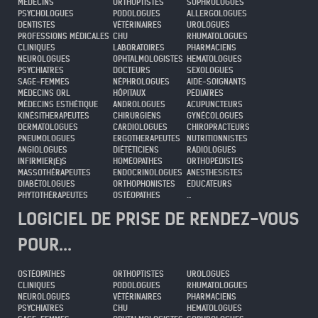
MÉDECINS
ORTHOPTISTES
SOPHROLOGUES
PSYCHOLOGUES
PODOLOGUES
ALLERGOLOGUES
DENTISTES
VÉTÉRINAIRES
UROLOGUES
PROFESSIONS MÉDICALES
CHU
RHUMATOLOGUES
CLINIQUES
LABORATOIRES
PHARMACIENS
NEUROLOGUES
OPHTALMOLOGISTES
HEMATOLOGUES
PSYCHIATRES
DOCTEURS
SEXOLOGUES
SAGE-FEMMES
NÉPHROLOGUES
AIDE-SOIGNANTS
MÉDECINS ORL
HÔPITAUX
PÉDIATRES
MÉDECINS ESTHÉTIQUE
ANDROLOGUES
ACUPUNCTEURS
KINÉSITHERAPEUTES
CHIRURGIENS
GYNÉCOLOGUES
DERMATOLOGUES
CARDIOLOGUES
CHIROPRACTEURS
PNEUMOLOGUES
ERGOTHERAPEUTES
NUTRITIONNISTES
ANGIOLOGUES
DIÉTÉTICIENS
RADIOLOGUES
INFIRMIER(E)S
HOMÉOPATHES
ORTHOPÉDISTES
MASSOTHÉRAPEUTES
ENDOCRINOLOGUES
ANESTHESISTES
DIABÉTOLOGUES
ORTHOPHONISTES
ÉDUCATEURS
PHYTOTHÉRAPEUTES
OSTÉOPATHES
...
LOGICIEL DE PRISE DE RENDEZ-VOUS
POUR...
OSTÉOPATHES
ORTHOPTISTES
UROLOGUES
CLINIQUES
PODOLOGUES
RHUMATOLOGUES
NEUROLOGUES
VÉTÉRINAIRES
PHARMACIENS
PSYCHIATRES
CHU
HEMATOLOGUES