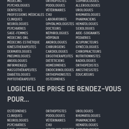
MÉDECINS
ORTHOPTISTES
SOPHROLOGUES
PSYCHOLOGUES
PODOLOGUES
ALLERGOLOGUES
DENTISTES
VÉTÉRINAIRES
UROLOGUES
PROFESSIONS MÉDICALES
CHU
RHUMATOLOGUES
CLINIQUES
LABORATOIRES
PHARMACIENS
NEUROLOGUES
OPHTALMOLOGISTES
HEMATOLOGUES
PSYCHIATRES
DOCTEURS
SEXOLOGUES
SAGE-FEMMES
NÉPHROLOGUES
AIDE-SOIGNANTS
MÉDECINS ORL
HÔPITAUX
PÉDIATRES
MÉDECINS ESTHÉTIQUE
ANDROLOGUES
ACUPUNCTEURS
KINÉSITHERAPEUTES
CHIRURGIENS
GYNÉCOLOGUES
DERMATOLOGUES
CARDIOLOGUES
CHIROPRACTEURS
PNEUMOLOGUES
ERGOTHERAPEUTES
NUTRITIONNISTES
ANGIOLOGUES
DIÉTÉTICIENS
RADIOLOGUES
INFIRMIER(E)S
HOMÉOPATHES
ORTHOPÉDISTES
MASSOTHÉRAPEUTES
ENDOCRINOLOGUES
ANESTHESISTES
DIABÉTOLOGUES
ORTHOPHONISTES
ÉDUCATEURS
PHYTOTHÉRAPEUTES
OSTÉOPATHES
...
LOGICIEL DE PRISE DE RENDEZ-VOUS
POUR...
OSTÉOPATHES
ORTHOPTISTES
UROLOGUES
CLINIQUES
PODOLOGUES
RHUMATOLOGUES
NEUROLOGUES
VÉTÉRINAIRES
PHARMACIENS
PSYCHIATRES
CHU
HEMATOLOGUES