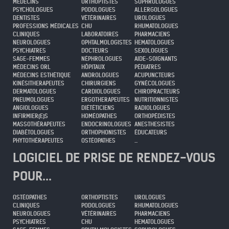
MÉDECINS
ORTHOPTISTES
SOPHROLOGUES
PSYCHOLOGUES
PODOLOGUES
ALLERGOLOGUES
DENTISTES
VÉTÉRINAIRES
UROLOGUES
PROFESSIONS MÉDICALES
CHU
RHUMATOLOGUES
CLINIQUES
LABORATOIRES
PHARMACIENS
NEUROLOGUES
OPHTALMOLOGISTES
HEMATOLOGUES
PSYCHIATRES
DOCTEURS
SEXOLOGUES
SAGE-FEMMES
NÉPHROLOGUES
AIDE-SOIGNANTS
MÉDECINS ORL
HÔPITAUX
PÉDIATRES
MÉDECINS ESTHÉTIQUE
ANDROLOGUES
ACUPUNCTEURS
KINÉSITHERAPEUTES
CHIRURGIENS
GYNÉCOLOGUES
DERMATOLOGUES
CARDIOLOGUES
CHIROPRACTEURS
PNEUMOLOGUES
ERGOTHERAPEUTES
NUTRITIONNISTES
ANGIOLOGUES
DIÉTÉTICIENS
RADIOLOGUES
INFIRMIER(E)S
HOMÉOPATHES
ORTHOPÉDISTES
MASSOTHÉRAPEUTES
ENDOCRINOLOGUES
ANESTHESISTES
DIABÉTOLOGUES
ORTHOPHONISTES
ÉDUCATEURS
PHYTOTHÉRAPEUTES
OSTÉOPATHES
...
LOGICIEL DE PRISE DE RENDEZ-VOUS
POUR...
OSTÉOPATHES
ORTHOPTISTES
UROLOGUES
CLINIQUES
PODOLOGUES
RHUMATOLOGUES
NEUROLOGUES
VÉTÉRINAIRES
PHARMACIENS
PSYCHIATRES
CHU
HEMATOLOGUES